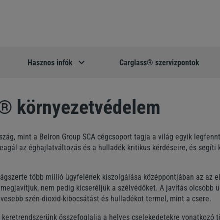
Hasznos infók
Carglass® szervizpontok
® környezetvédelem
ág, mint a Belron Group SCA cégcsoport tagja a világ egyik legfennt
eagál az éghajlatváltozás és a hulladék kritikus kérdéseire, és segíti 
ágszerte több millió ügyfelének kiszolgálása középpontjában az az el
 megjavítjuk, nem pedig kicseréljük a szélvédőket. A javítás olcsóbb 
vesebb szén-dioxid-kibocsátást és hulladékot termel, mint a csere.
i keretrendszerünk összefoglalja a helyes cselekedetekre vonatkozó t