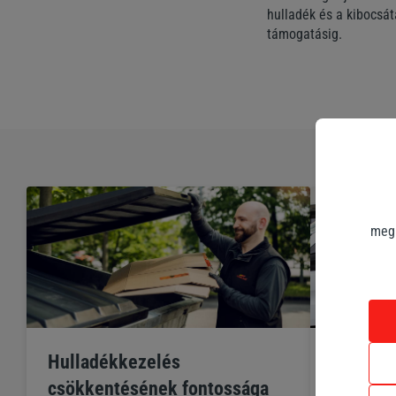
hulladék és a kibocsá
támogatásig.
megk
Hulladékkezelés
Károsan
csökkentésének fontossága
csökken