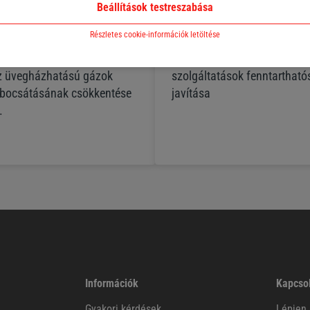
Beállítások testreszabása
Részletes cookie-információk letöltése
tváltozás globális
Az ellátási láncunk, valamin
tet jelent, és lépéseket
általunk vásárolt áruk és
z üvegházhatású gázok
szolgáltatások fenntarthat
ibocsátásának csökkentése
javítása
.
Információk
Kapcso
Gyakori kérdések
Lépjen 