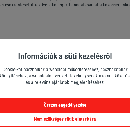
tás csökkentésétől kezdve a kollégák támogatásán át a közösségünkne
Információk a süti kezelésről
Cookie-kat használunk a weboldal működtetéséhez, használatának
önnyítéséhez, a weboldalon végzett tevékenységek nyomon követé
és a releváns ajánlatok megjelenítéséhez.
Összes engedélyezése
yag kibocsájtások
Fenntartható beszerzé
Nem szükséges sütik elutasítása
tése
strukturált ellátási lán