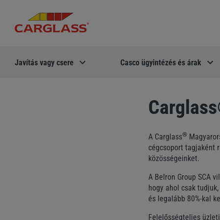
Javítás vagy csere
Casco ügyintézés és árak
Carglass
®
A Carglass
Magyarorsz
cégcsoport tagjaként r
közösségeinket.
A Belron Group SCA vil
hogy ahol csak tudjuk,
és legalább 80%-kal ke
Felelősségteljes üzlet