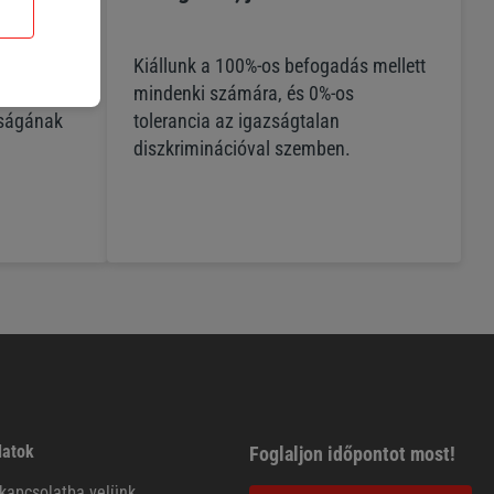
t az
Kiállunk a 100%-os befogadás mellett
mindenki számára, és 0%-os
óságának
tolerancia az igazságtalan
diszkriminációval szemben.
latok
Foglaljon időpontot most!
kapcsolatba velünk