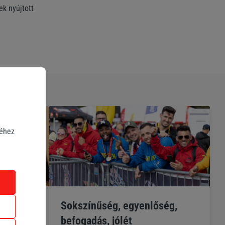
k nyújtott
séhez
s,
Sokszínűség, egyenlőség,
c
befogadás, jólét