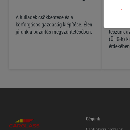
A hulladék csökkentése és a
Az éghajla
körforgásos gazdaság kiépítése. Élen
vészhelyze
járunk a pazarlás megszüntetésében.
teszünk a
(ÜHG-k) k
érdekében
Cégünk
Csatlakozz hozzánk