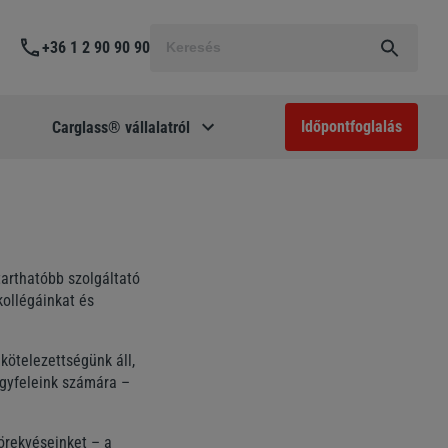
Keresés
+36 1 2 90 90 90
a
következőre:
Időpontfoglalás
Carglass® vállalatról
arthatóbb szolgáltató
kollégáinkat és
kötelezettségünk áll,
ügyfeleink számára –
örekvéseinket – a