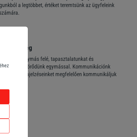
unkból a legtöbbet, értéket teremtsünk az ügyfeleink
t számára.
szellemiség
fordulunk egymás felé, tapasztalatunkat és
séhez
megosztjuk. Törődünk egymással. Kommunikációnk
szinte. Visszajelzéseinket megfelelően kommunikáljuk
lmas fórumon.