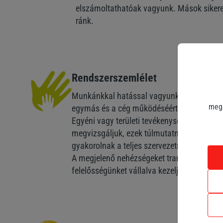
elszámoltathatóak vagyunk. Mások sikere
ránk.
Rendszerszemlélet
Munkánkkal hatással vagyunk egymásra, é
megk
egymás és a cég működéséért.
Egyéni vagy területi tevékenységeinket, ne
megvizsgáljuk, ezek túlmutatnak az adott 
gyakorolnak a teljes szervezetre.
A megjelenő nehézségeket transzparensen, 
felelősségünket vállalva kezeljük.