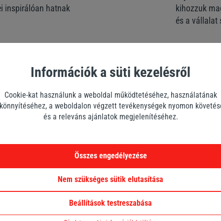
i inspirálóan hatnak
kihozzuk mag
és a vállala
Információk a süti kezelésről
Támogató 
s felelősek vagyunk
Figyelemmel 
Cookie-kat használunk a weboldal működtetéséhez, használatának
önnyítéséhez, a weboldalon végzett tevékenységek nyomon követé
tudásunkat 
és a releváns ajánlatok megjelenítéséhez.
hézségeinket globálisan is
egyenes és ő
egységen, mivel hatást
az erre alka
Összes engedélyezése
időben és a saját
Nem szükséges sütik elutasítása
Beállítások testreszabása