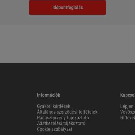
Időpontfoglalás
Információk
Kapcso
Gyakori kérdések
Lépjen 
Általános szerződési feltételek
Vevőszo
Panasztörvény tájékoztató
Hírlevé
Adatkezelési tájékoztató
Cookie szabályzat