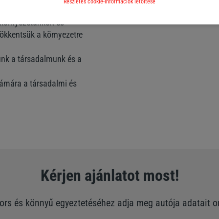
Részletes cookie-információk letöltése
környezetünkért és
ökkentsük a környezetre
nk a társadalmunk és a
zámára a társadalmi és
Kérjen ajánlatot most!
ors és könnyű egyeztetéséhez adja meg autója adatait o