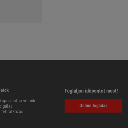
latok
Foglaljon időpontot most!
kapcsolatba velünk
Online foglalás
lgálat
l feliratkozás