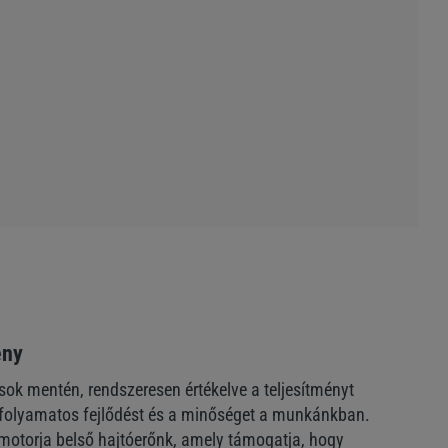
ény
ások mentén, rendszeresen értékelve a teljesítményt
a folyamatos fejlődést és a minőséget a munkánkban.
motorja belső hajtóerőnk, amely támogatja, hogy