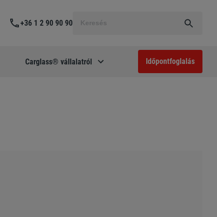
Keresés
+36 1 2 90 90 90
a
következőre:
Időpontfoglalás
Carglass® vállalatról