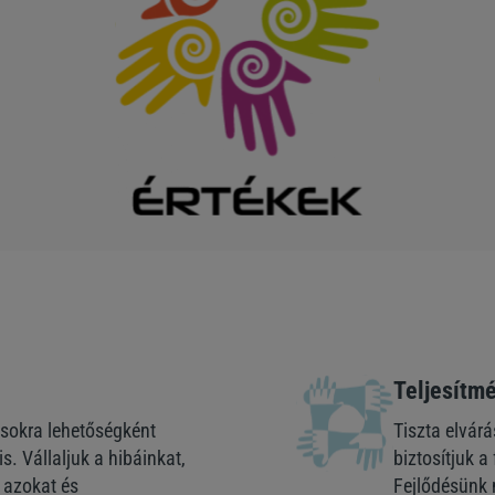
Teljesítm
ásokra lehetőségként
Tiszta elvár
s. Vállaljuk a hibáinkat,
biztosítjuk 
 azokat és
Fejlődésünk 