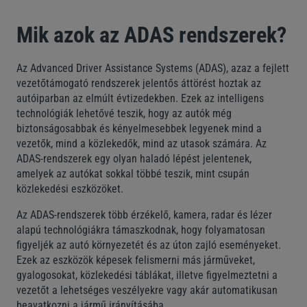
Mik azok az ADAS rendszerek?
Az Advanced Driver Assistance Systems (ADAS), azaz a fejlett
vezetőtámogató rendszerek jelentős áttörést hoztak az
autóiparban az elmúlt évtizedekben. Ezek az intelligens
technológiák lehetővé teszik, hogy az autók még
biztonságosabbak és kényelmesebbek legyenek mind a
vezetők, mind a közlekedők, mind az utasok számára. Az
ADAS-rendszerek egy olyan haladó lépést jelentenek,
amelyek az autókat sokkal többé teszik, mint csupán
közlekedési eszközöket.
Az ADAS-rendszerek több érzékelő, kamera, radar és lézer
alapú technológiákra támaszkodnak, hogy folyamatosan
figyeljék az autó környezetét és az úton zajló eseményeket.
Ezek az eszközök képesek felismerni más járműveket,
gyalogosokat, közlekedési táblákat, illetve figyelmeztetni a
vezetőt a lehetséges veszélyekre vagy akár automatikusan
beavatkozni a jármű irányításába.