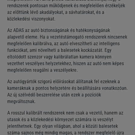
rendszerek pontosan működjenek és megfelelően érzékeljék
az előttünk lévő akadályokat, a sávhatárokat, és a
közlekedési viszonyokat.
Az ADAS az autó biztonságának és hatékonyságának
alapvető eleme. Ha a vezetéstámogató rendszerek nincsenek
megfelelően kalibrálva, az autó elveszítheti az intelligens
funkciókat, ami növelheti a balesetek kockázatát. Egy
eltolódott szenzor vagy kalibrálatlan kamera könnyen
vezethet veszélyes helyzetekhez, hiszen az autó nem képes
megfelelően reagálni a veszélyekre.
Az autógyártók szigorú előírásokat állítanak fel ezeknek a
kameráknak a pontos helyzetére és beállítására vonatkozóan.
Az új szélvédő beszerelése után ezek a pozíciók
megváltoznak.
A rosszul kalibrált rendszerek nem csak a vezető, hanem az
utasok és a közlekedési környezet számára is veszélyt
jelenthetnek. Egy olyan világban, ahol a közúti balesetek
száma sajnos még mindig magas, a rendszer megfelelő újra