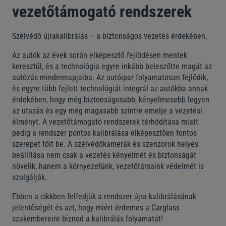
vezetőtámogató rendszerek
Szélvédő újrakalibrálás – a biztonságos vezetés érdekében.
Az autók az évek során elképesztő fejlődésen mentek
keresztül, és a technológia egyre inkább beleszőtte magát az
autózás mindennapjaiba. Az autóipar folyamatosan fejlődik,
és egyre több fejlett technológiát integrál az autókba annak
érdekében, hogy még biztonságosabb, kényelmesebb legyen
az utazás és egy még magasabb szintre emelje a vezetési
élményt. A vezetőtámogató rendszerek térhódítása miatt
pedig a rendszer pontos kalibrálása elképesztően fontos
szerepet tölt be. A szélvédőkamerák és szenzorok helyes
beállítása nem csak a vezetés kényelmét és biztonságát
növelik, hanem a környezetünk, vezetőtársaink védelmét is
szolgálják.
Ebben a cikkben felfedjük a rendszer újra kalibrálásának
jelentőségét és azt, hogy miért érdemes a Carglass
szakembereire bíznod a kalibrálás folyamatát!