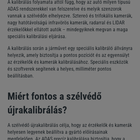
A kalibrálás folyamata attól függ, hogy az autó milyen típusú
ADAS rendszerekkel van felszerelve és melyik szenzorok
vannak a szélvédőn elhelyezve. Sztereó és trifokális kamerák,
nagy hatótávolságú infravörös kamerák, radarral és LIDAR
érzékelőkkel ellátott autók – mindegyiknek megvan a maga
speciális kalibrálási eljárása.
A kalibrálás során a járművet egy speciális kalibráló állványra
helyezik, amely biztosítja a pontos pozíciót és az egyensúlyt
az érzékelők és kamerák kalibrálásához. Speciális eszközök
és szoftverek segítenek a helyes, milliméter pontos
beállításban.
Miért fontos a szélvédő
újrakalibrálás?
A szélvédő újrakalibrálás célja, hogy az érzékelők és kamerák
helyesen legyenek beállítva a gyártó előírásainak
megfelelően. Az ADAS precíz kalibrálása biztosítja, hogy a