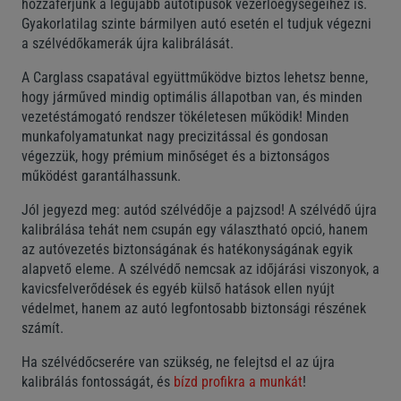
hozzáférjünk a legújabb autótípusok vezérlőegységeihez is.
Gyakorlatilag szinte bármilyen autó esetén el tudjuk végezni
a szélvédőkamerák újra kalibrálását.
A Carglass csapatával együttműködve biztos lehetsz benne,
hogy járműved mindig optimális állapotban van, és minden
vezetéstámogató rendszer tökéletesen működik! Minden
munkafolyamatunkat nagy precizitással és gondosan
végezzük, hogy prémium minőséget és a biztonságos
működést garantálhassunk.
Jól jegyezd meg: autód szélvédője a pajzsod! A szélvédő újra
kalibrálása tehát nem csupán egy választható opció, hanem
az autóvezetés biztonságának és hatékonyságának egyik
alapvető eleme. A szélvédő nemcsak az időjárási viszonyok, a
kavicsfelverődések és egyéb külső hatások ellen nyújt
védelmet, hanem az autó legfontosabb biztonsági részének
számít.
Ha szélvédőcserére van szükség, ne felejtsd el az újra
kalibrálás fontosságát, és
bízd profikra a munkát
!