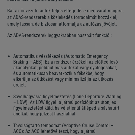
Bár az önvezető autók teljes elterjedése még várat magára,
az ADAS-rendszerek a közlekedés forradalmát hozzák el,
amely lassan, de biztosan átformálja az autózás jövőjét.
Az ADAS-rendszerek leggyakrabban használt funkciói:
Automatikus vészfékezés (Automatic Emergency
Braking – AEB): Ez a rendszer érzékeli az előtted lévő
akadályokat, például más autókat vagy gyalogosokat,
és automatikusan beavatkozik a fékekbe, hogy
elkerülje az ütközést vagy minimalizálja az ütközés
erejét.
Sávelhagyásra figyelmeztetés (Lane Departure Warning
– LDW): Az LDW figyeli a jármű pozícióját az úton, és
figyelmeztetést küld, ha véletlenül átléped a sávhatárt
anélkül, hogy jelzést használnál.
Távolságtartó tempomat (Adaptive Cruise Control –
ACC): Az ACC lehetővé teszi, hogy a jármű