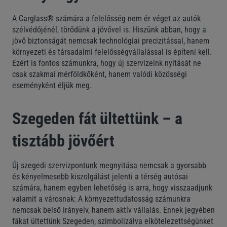
A Carglass® számára a felelősség nem ér véget az autók
szélvédőjénél, törődünk a jövővel is. Hiszünk abban, hogy a
jövő biztonságát nemcsak technológiai precizitással, hanem
környezeti és társadalmi felelősségvállalással is építeni kell.
Ezért is fontos számunkra, hogy új szervizeink nyitását ne
csak szakmai mérföldkőként, hanem valódi közösségi
eseményként éljük meg.
Szegeden fát ültettünk – a
tisztább jövőért
Új szegedi szervizpontunk megnyitása nemcsak a gyorsabb
és kényelmesebb kiszolgálást jelenti a térség autósai
számára, hanem egyben lehetőség is arra, hogy visszaadjunk
valamit a városnak: A környezettudatosság számunkra
nemcsak belső irányelv, hanem aktív vállalás. Ennek jegyében
fákat ültettünk Szegeden, szimbolizálva elkötelezettségünket