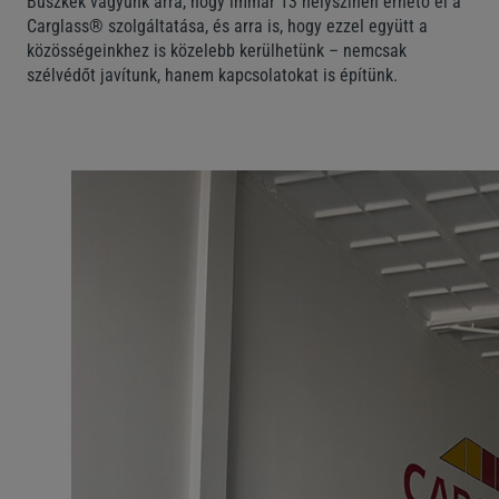
Büszkék vagyunk arra, hogy immár 13 helyszínen érhető el a
Carglass® szolgáltatása, és arra is, hogy ezzel együtt a
közösségeinkhez is közelebb kerülhetünk – nemcsak
szélvédőt javítunk, hanem kapcsolatokat is építünk.