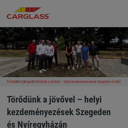
Főoldal
Blog
Egyéb
Törődünk a jövővel – helyi kezdeményezések Szegeden és Nyíregy
Törődünk a jövővel – helyi
kezdeményezések Szegeden
és Nyíregyházán