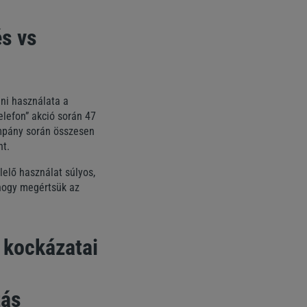
s vs
eni használata a
elefon” akció során 47
ampány során összesen
nt.
elő használat súlyos,
hogy megértsük az
 kockázatai
zás