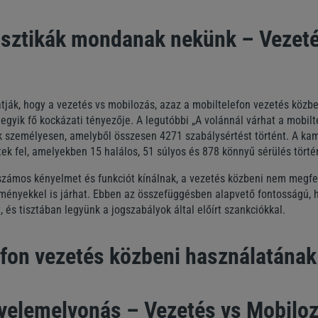
tisztikák mondanak nekünk – Vezeté
atják, hogy a vezetés vs mobilozás, azaz a mobiltelefon vezetés közb
egyik fő kockázati tényezője. A legutóbbi „A volánnál várhat a mobilt
ek személyesen, amelyből összesen 4271 szabálysértést történt. A k
ek fel, amelyekben 15 halálos, 51 súlyos és 878 könnyű sérülés törté
számos kényelmet és funkciót kínálnak, a vezetés közbeni nem megfel
ményekkel is járhat. Ebben az összefüggésben alapvető fontosságú, 
, és tisztában legyünk a jogszabályok által előírt szankciókkal.
efon vezetés közbeni használatának
igyelemelvonás – Vezetés vs Mobilo