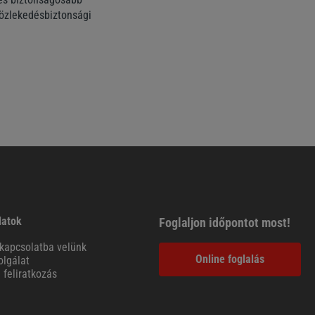
közlekedésbiztonsági
latok
Foglaljon időpontot most!
kapcsolatba velünk
Online foglalás
lgálat
l feliratkozás