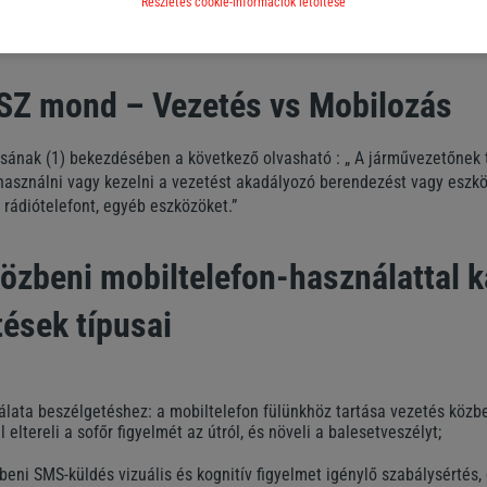
Részletes cookie-információk letöltése
gyüttesen súlyos és megelőzhető balesetekhez vezethetnek.
SZ mond – Vezetés vs Mobilozás
sának (1) bekezdésében a következő olvasható : „ A járművezetőnek 
asználni vagy kezelni a vezetést akadályozó berendezést vagy eszkö
a rádiótelefont, egyéb eszközöket.”
közbeni mobiltelefon-használattal 
ések típusai
álata beszélgetéshez: a mobiltelefon fülünkhöz tartása vezetés közb
 eltereli a sofőr figyelmét az útról, és növeli a balesetveszélyt;
eni SMS-küldés vizuális és kognitív figyelmet igénylő szabálysértés, 