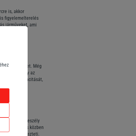
cre is, akkor
is figyelemelterelés
más járműveket, ami
zás
séhez
arokhoz is vezet. Még
s üzenetre vagy az
ldolgozás kapacitását,
épességét. A veszély
gnő, ha vezetés közben
ét is veszélyezteti.