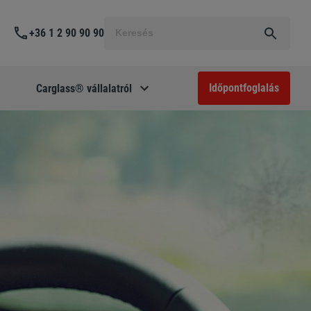
Keresés
+36 1 2 90 90 90
a
következőre:
Időpontfoglalás
Carglass® vállalatról