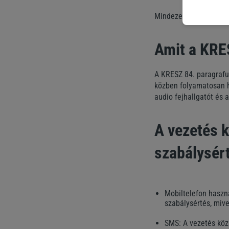
Mindezek a tényezők e
Amit a KRE
A KRESZ 84. paragrafu
közben folyamatosan h
audio fejhallgatót és 
A vezetés 
szabálysért
Mobiltelefon haszn
szabálysértés, mivel
SMS: A vezetés közb