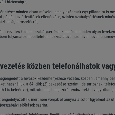
zúti biztonságra;
rintése: minden olyan művelet, amely akár csak egy pillanatra is me
nt például az értesítések ellenőrzése, szintén szabálysértésnek minősü
biztonságos vezetésről;
álat vezetés közben: szabálysértésnek minősül minden olyan tevéken
eni folyamatos mobiltelefon-használatával jár, mivel növeli a járműv
 vezetés közben telefonálhatok va
megengedett a hívások kezdeményezése vezetés közben , amennyiben 
et használjuk, a 84. cikk (2) bekezdése szerint. Ide tartoznak: telef
oth-t is beleértve), mikrofonnal, hangszóró rendszerekkel vagy kihango
 engedélyezettek, mert nem vonják el annyira a sofőr figyelmét az út
jogszabályi előírások szerint.
ga mindannyiunk felelőssége. Együtt hozzájárulhatunk a tudatosabb