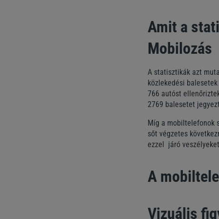
Amit a sta
Mobilozás
A statisztikák azt mut
közlekedési balesetek 
766 autóst ellenőrizt
2769 balesetet jegyezt
Míg a mobiltelefonok 
sőt végzetes következ
ezzel járó veszélyeket
A mobiltel
Vizuális f