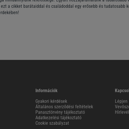
ezt a cikket barátaiddal és családoddal egy erősebb és tudatosabb 
érdekében!
Információk
Kapcso
Gyakori kérdések
Lépjen 
Általános szerződési feltételek
Vevőszo
Panasztörvény tájékoztató
Hírlevé
Adatkezelési tájékoztató
Cookie szabályzat