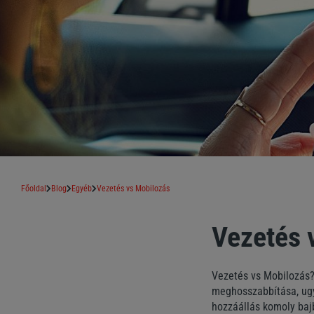
Főoldal
Blog
Egyéb
Vezetés vs Mobilozás
Vezetés 
Vezetés vs Mobilozás?
meghosszabbítása, ugy
hozzáállás komoly baj