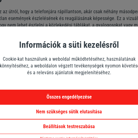
z az útról, hogy a telefonjára rápillantson, akár csak néhány másodper
atlan események észlelésének és reagálásának képessége. Ez a vizuál
ogy nem lehet észlelni a közlekedési táblákat, a gyalogosokat vagy 
ckázatát.
Információk a süti kezelésről
igyelemelvonás – Vezetés vs Mobilo
Cookie-kat használunk a weboldal működtetéséhez, használatának
önnyítéséhez, a weboldalon végzett tevékenységek nyomon követé
ltelefon használata a vizuális figyelemelterelés mellett kognitív zav
és a releváns ajánlatok megjelenítéséhez.
nk az úton van, a sofőr elméje a telefonos beszélgetésre, egy szövege
a összpontosuthat. Ez a figyelemmegosztás csökkenti az információfe
őre nem látható forgalmi helyzetekre való reagálást.
Összes engedélyezése
eakcióképesség
Nem szükséges sütik elutasítása
 zavaró tényezők kombinációja jelentősen csökkenti a vezető reakciók
Beállítások testreszabása
orrekciós intézkedések megtételéhez szükséges idő drasztikusan me
unk, ami nemcsak a járművezetőt, hanem a közlekedés többi résztvevőj