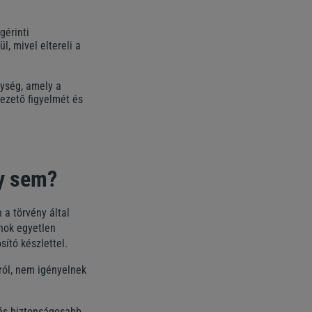
gérinti
l, mivel eltereli a
ység, amely a
ezető figyelmét és
gy sem?
a törvény által
onok egyetlen
sító készlettel.
ról, nem igényelnek
 és biztonságosabb