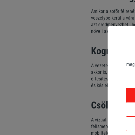
Amikor a sofőr félrené
veszélybe kerül a vár
azt eredményezheti, h
növeli az ütközések ko
Kognitív f
megk
A vezetés közbeni mobi
akkor is, ha tekintetü
értesítések olvasásár
és késleltetheti az el
Csökkent r
A vizuális és kognitív
felismeréséhez és a k
mobiltelefont használ