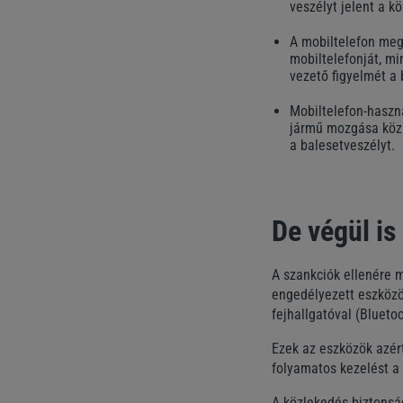
veszélyt jelent a kö
A mobiltelefon megé
mobiltelefonját, mi
vezető figyelmét a 
Mobiltelefon-haszn
jármű mozgása közb
a balesetveszélyt.
De végül is
A szankciók ellenére 
engedélyezett eszközök
fejhallgatóval (Blueto
Ezek az eszközök azért
folyamatos kezelést a 
A közlekedés biztonsá