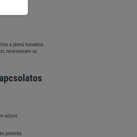
tilos a jármű haladása
zt, nevezetesen az
kapcsolatos
en súlyos
és jelentős