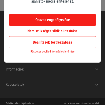
ajánlatok megjelenítéséhez.
Összes engedélyezése
Nem szükséges sütik elutasítása
Beállítások testreszabása
Részletes cookie-információk letöltése
Cégünk
Információk
Kapcsolatok
Adatkezelési tájékoztató
Általános szerződési feltételek