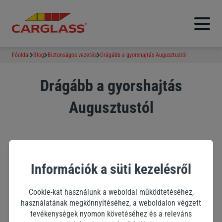
Főoldal
Blog
Biztonságos vezetés
Drágább a gyorshajtás Augusztustól
Drágább a gyorshajtás
Augusztustól
Biztonságos vezetés
2 perc
Információk a süti kezelésről
Drágább a gyorshajtás Augusztustól
Cookie-kat használunk a weboldal működtetéséhez,
használatának megkönnyítéséhez, a weboldalon végzett
tevékenységek nyomon követéséhez és a releváns