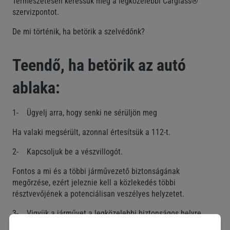
Természetesen keressük meg a legközelebbi Carglass®
szervizpontot.
De mi történik, ha betörik a szelvédőnk?
Teendő, ha betörik az autó
ablaka:
1- Ügyelj arra, hogy senki ne sérüljön meg
Ha valaki megsérült, azonnal értesítsük a 112-t.
2- Kapcsoljuk be a vészvillogót.
Fontos a mi és a többi járművezető biztonságának
megőrzése, ezért jeleznie kell a közlekedés többi
résztvevőjének a potenciálisan veszélyes helyzetet.
3- Vigyük a járművet a legközelebbi biztonságos helyre