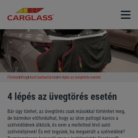
Főoldal
Blog
Autó karbantartás
4 lépés az üvegtörés esetén
4 lépés az üvegtörés esetén
Bár úgy tűnhet, az üvegtörés csak másokkal történhet meg,
de bármikor előfordulhat, hogy az úton pattogó kavics a
szélvédődnek ütközik, és nem a melletted lévő autó
szélvédőjének! És mit tegyünk, ha megsérült a szélvédőnk?