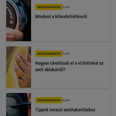
Autó karbantartás
2 perc
Mindent a klímafeltöltésről
Autó karbantartás
5 perc
Hogyan távolítsuk el a vízfoltokat az
autó ablakairól?
Autó karbantartás
6 perc
Tippek tavaszi autótakarításhoz