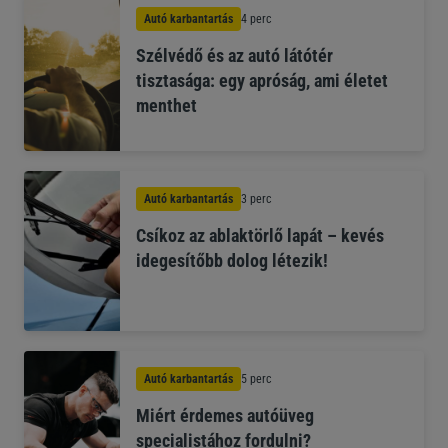
Autó karbantartás
4 perc
Szélvédő és az autó látótér
tisztasága: egy apróság, ami életet
menthet
Autó karbantartás
3 perc
Csíkoz az ablaktörlő lapát – kevés
idegesítőbb dolog létezik!
Autó karbantartás
5 perc
Miért érdemes autóüveg
specialistához fordulni?