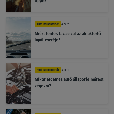
tippek
Autó karbantartás
4 perc
Miért fontos tavasszal az ablaktörlő
lapát cseréje?
Autó karbantartás
5 perc
Mikor érdemes autó állapotfelmérést
végezni?