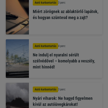
Autó karbantartás
3 perc
Miért zörögnek az ablaktörlő lapátok,
és hogyan szüntesd meg a zajt?
Autó karbantartás
4 perc
Ne indulj el nyaralni sérült
szélvédővel – komolyabb a veszély,
mint hinnéd!
Autó karbantartás
3 perc
Nyári viharok: Ne hagyd figyelmen
kívül az autóüvegkárokat!