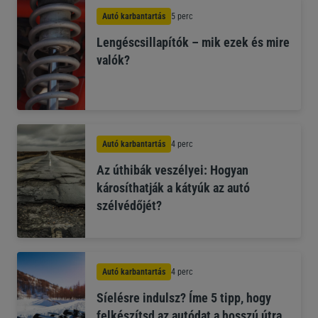
Autó karbantartás
5 perc
Lengéscsillapítók – mik ezek és mire
valók?
Autó karbantartás
4 perc
Az úthibák veszélyei: Hogyan
károsíthatják a kátyúk az autó
szélvédőjét?
Autó karbantartás
4 perc
Síelésre indulsz? Íme 5 tipp, hogy
felkészítsd az autódat a hosszú útra