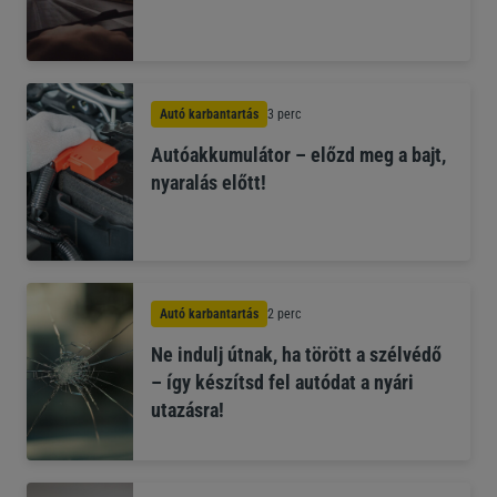
Autó karbantartás
3 perc
Autóakkumulátor – előzd meg a bajt,
nyaralás előtt!
Autó karbantartás
2 perc
Ne indulj útnak, ha törött a szélvédő
– így készítsd fel autódat a nyári
utazásra!