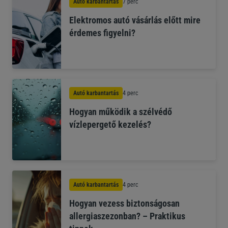
Autó karbantartás
7 perc
Elektromos autó vásárlás előtt mire
érdemes figyelni?
Autó karbantartás
4 perc
Hogyan működik a szélvédő
vízlepergető kezelés?
Autó karbantartás
4 perc
Hogyan vezess biztonságosan
allergiaszezonban? – Praktikus