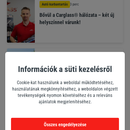
Autó karbantartás
3 perc
Bővül a Carglass® hálózata – két új
helyszínnel várunk!
Autó karbantartás
3 perc
Készülj fel a nyaralásra – az autód is
Információk a süti kezelésről
megérdemli a figyelmet!
Cookie-kat használunk a weboldal működtetéséhez,
használatának megkönnyítéséhez, a weboldalon végzett
tevékenységek nyomon követéséhez és a releváns
ajánlatok megjelenítéséhez.
Autó karbantartás
3 perc
Autómosás okosan – így lesz tartós a
Összes engedélyezése
tisztaság, és marad épen a fényezés