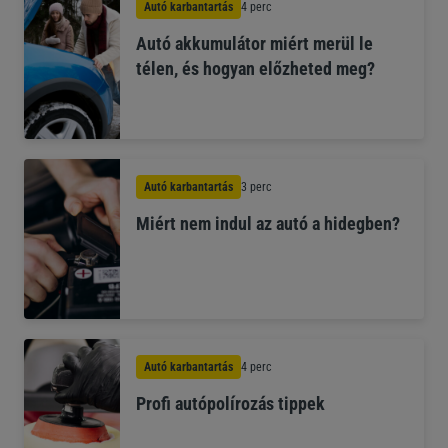
Autó karbantartás
4 perc
Autó akkumulátor miért merül le
télen, és hogyan előzheted meg?
Autó karbantartás
3 perc
Miért nem indul az autó a hidegben?
Autó karbantartás
4 perc
Profi autópolírozás tippek