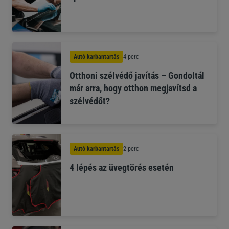
Autó karbantartás
4 perc
Otthoni szélvédő javítás – Gondoltál
már arra, hogy otthon megjavítsd a
szélvédőt?
Autó karbantartás
2 perc
4 lépés az üvegtörés esetén