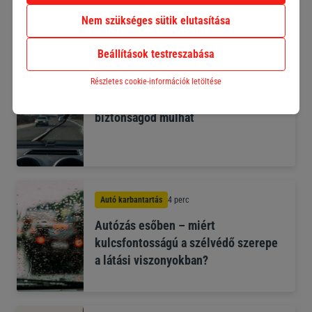
Nem szükséges sütik elutasítása
Beállítások testreszabása
Autó karbantartás
3 perc
Részletes cookie-információk letöltése
Ablaktörlő lapátok – apróság, amin a
biztonságod múlhat
Autó karbantartás
4 perc
Autózás esőben – miért
kulcsfontosságú a szélvédő szerepe
a látási viszonyokban?