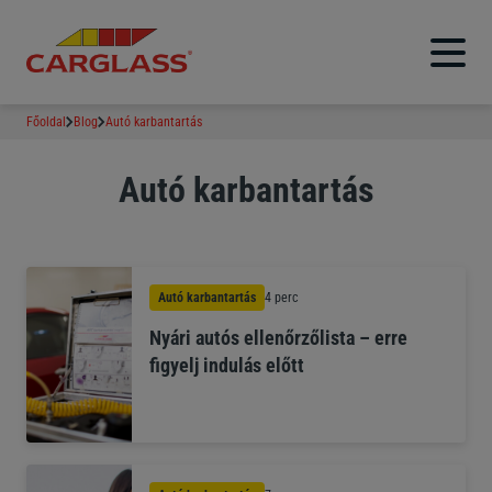
Főoldal
Blog
Autó karbantartás
Autó karbantartás
Autó karbantartás
4 perc
Nyári autós ellenőrzőlista – erre
figyelj indulás előtt