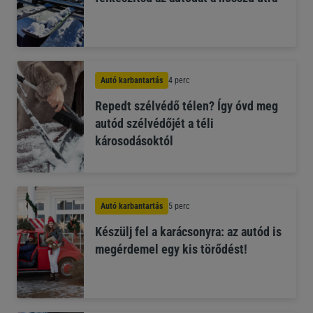
Autó karbantartás
4 perc
Repedt szélvédő télen? Így óvd meg
autód szélvédőjét a téli
károsodásoktól
Autó karbantartás
5 perc
Készülj fel a karácsonyra: az autód is
megérdemel egy kis törődést!