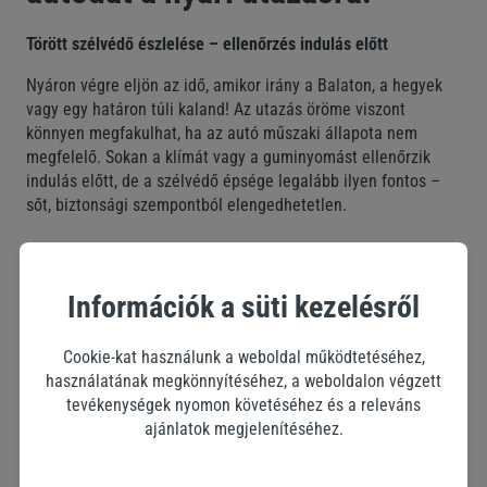
Törött szélvédő észlelése – ellenőrzés indulás előtt
Nyáron végre eljön az idő, amikor irány a Balaton, a hegyek
vagy egy határon túli kaland! Az utazás öröme viszont
könnyen megfakulhat, ha az autó műszaki állapota nem
megfelelő. Sokan a klímát vagy a guminyomást ellenőrzik
indulás előtt, de a szélvédő épsége legalább ilyen fontos –
sőt, biztonsági szempontból elengedhetetlen.
Miért veszélyes egy
Információk a süti kezelésről
kőfelverődés vagy a törött
Cookie-kat használunk a weboldal működtetéséhez,
szélvédő?
használatának megkönnyítéséhez, a weboldalon végzett
tevékenységek nyomon követéséhez és a releváns
A nyári hőingadozás – például amikor a felforrósodott autóba
ajánlatok megjelenítéséhez.
beindítjuk a klímát – extra feszültséget gyakorol a
szélvédőre. Egy apró kőfelverődés is a szélvédőn könnyen