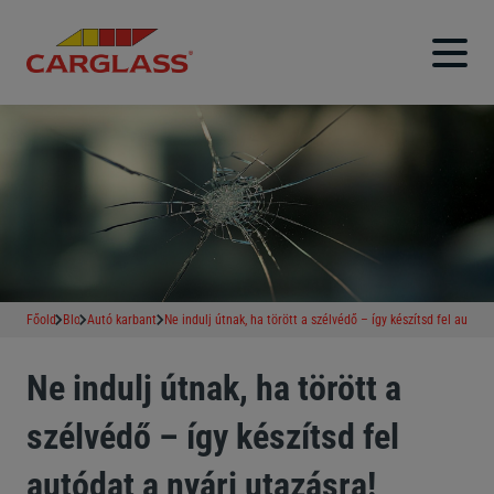
Főoldal
Blog
Autó karbantartás
Ne indulj útnak, ha törött a szélvédő – így készítsd fel autóda
Ne indulj útnak, ha törött a
szélvédő – így készítsd fel
autódat a nyári utazásra!