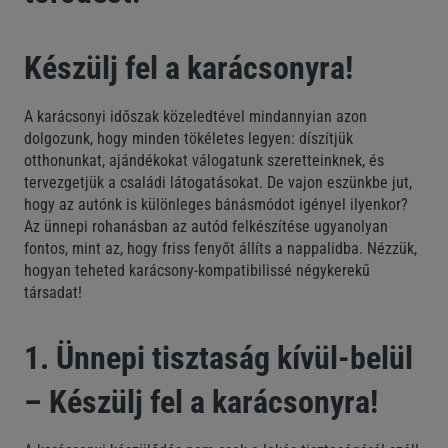
Készülj fel a karácsonyra!
A karácsonyi időszak közeledtével mindannyian azon
dolgozunk, hogy minden tökéletes legyen: díszítjük
otthonunkat, ajándékokat válogatunk szeretteinknek, és
tervezgetjük a családi látogatásokat. De vajon eszünkbe jut,
hogy az autónk is különleges bánásmódot igényel ilyenkor?
Az ünnepi rohanásban az autód felkészítése ugyanolyan
fontos, mint az, hogy friss fenyőt állíts a nappalidba. Nézzük,
hogyan teheted karácsony-kompatibilissé négykerekű
társadat!
1. Ünnepi tisztaság kívül-belül
– Készülj fel a karácsonyra!