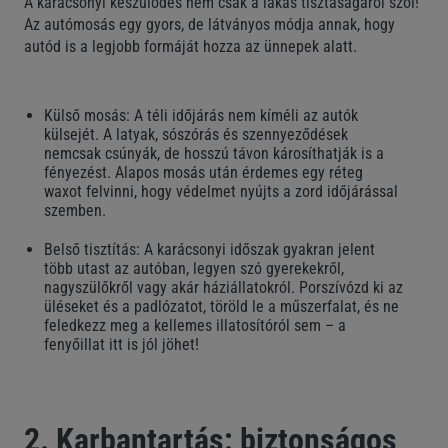
A karácsonyi készülődés nem csak a lakás tisztaságáról szól!
Az autómosás egy gyors, de látványos módja annak, hogy
autód is a legjobb formáját hozza az ünnepek alatt.
Külső mosás: A téli időjárás nem kíméli az autók
külsejét. A latyak, sószórás és szennyeződések
nemcsak csúnyák, de hosszú távon károsíthatják is a
fényezést. Alapos mosás után érdemes egy réteg
waxot felvinni, hogy védelmet nyújts a zord időjárással
szemben.
Belső tisztítás: A karácsonyi időszak gyakran jelent
több utast az autóban, legyen szó gyerekekről,
nagyszülőkről vagy akár háziállatokról. Porszívózd ki az
üléseket és a padlózatot, töröld le a műszerfalat, és ne
feledkezz meg a kellemes illatosítóról sem – a
fenyőillat itt is jól jöhet!
2. Karbantartás: biztonságos