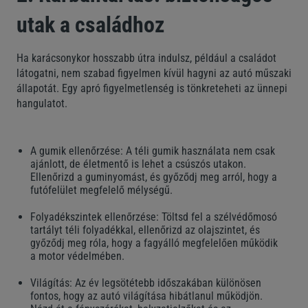
utak a családhoz
Ha karácsonykor hosszabb útra indulsz, például a családot
látogatni, nem szabad figyelmen kívül hagyni az autó műszaki
állapotát. Egy apró figyelmetlenség is tönkreteheti az ünnepi
hangulatot.
A gumik ellenőrzése: A téli gumik használata nem csak
ajánlott, de életmentő is lehet a csúszós utakon.
Ellenőrizd a guminyomást, és győződj meg arról, hogy a
futófelület megfelelő mélységű.
Folyadékszintek ellenőrzése: Töltsd fel a szélvédőmosó
tartályt téli folyadékkal, ellenőrizd az olajszintet, és
győződj meg róla, hogy a fagyálló megfelelően működik
a motor védelmében.
Világítás: Az év legsötétebb időszakában különösen
fontos, hogy az autó világítása hibátlanul működjön.