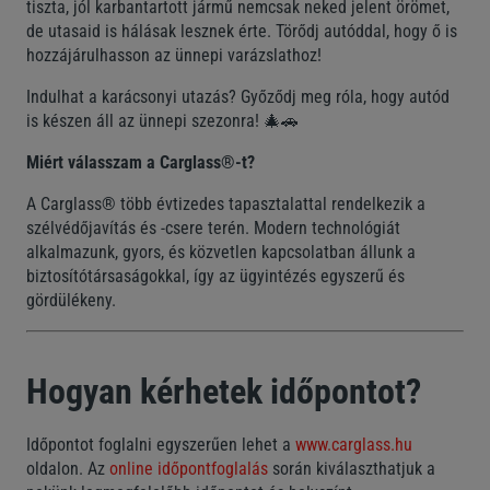
tiszta, jól karbantartott jármű nemcsak neked jelent örömet,
de utasaid is hálásak lesznek érte. Törődj autóddal, hogy ő is
hozzájárulhasson az ünnepi varázslathoz!
Indulhat a karácsonyi utazás? Győződj meg róla, hogy autód
is készen áll az ünnepi szezonra! 🎄🚗
Miért válasszam a Carglass®-t?
A Carglass® több évtizedes tapasztalattal rendelkezik a
szélvédőjavítás és -csere terén. Modern technológiát
alkalmazunk, gyors, és közvetlen kapcsolatban állunk a
biztosítótársaságokkal, így az ügyintézés egyszerű és
gördülékeny.
Hogyan kérhetek időpontot?
Időpontot foglalni egyszerűen lehet a
www.carglass.hu
oldalon. Az
online időpontfoglalás
során kiválaszthatjuk a