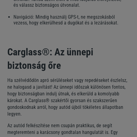
és válassz biztonságos útvonalat.
Navigáció: Mindig használj GPS-t, ne megszokásból
vezess, hogy elkerülhesd a dugókat és a lezárásokat.
Carglass®: Az ünnepi
biztonság őre
Ha szélvédődön apró sérüléseket vagy repedéseket észlelsz,
ne halogasd a javítást! Az ünnepi időszak különösen fontos,
hogy biztonságban indulj útnak, és elkerüld a komolyabb
károkat. A Carglass® szakértői gyorsan és szakszerűen
gondoskodnak arról, hogy autód újból tökéletes állapotban
legyen.
Az autód felkészítése nem csupán praktikus, de segít
megteremteni a karácsony gondtalan hangulatát is. Egy