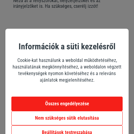
Nézd át a fényszórókat, helyzetjelzőket és az
irányjelzőket is. Ha szükséges, cserélj izzót!
3. Készülj fel váratlan
Információk a süti kezelésről
helyzetekre
Cookie-kat használunk a weboldal működtetéséhez,
A téli időjárás kiszámíthatatlan, ezért mindig érdemes
használatának megkönnyítéséhez, a weboldalon végzett
néhány alapvető dolgot az autóban tartani:
tevékenységek nyomon követéséhez és a releváns
ajánlatok megjelenítéséhez.
Jégoldó: hogy indulás előtt gyorsan megtisztíthasd a
szélvédőt..
Összes engedélyezése
Egy alapvető szerszámkészlet és bikázókábel, hogy
kisebb problémákat azonnal megoldhass.
Nem szükséges sütik elutasítása
Beállítások testreszabása