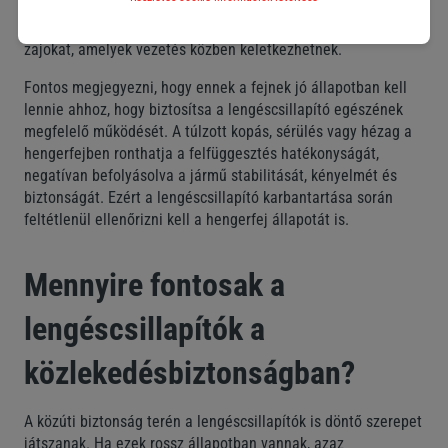
erők felvétele, biztonságos átvitele a jármű szerkezetére.
Ezenkívül segít minimalizálni a nem kívánt rezgéseket és
zajokat, amelyek vezetés közben keletkezhetnek.
Fontos megjegyezni, hogy ennek a fejnek jó állapotban kell
lennie ahhoz, hogy biztosítsa a lengéscsillapító egészének
megfelelő működését. A túlzott kopás, sérülés vagy hézag a
hengerfejben ronthatja a felfüggesztés hatékonyságát,
negatívan befolyásolva a jármű stabilitását, kényelmét és
biztonságát. Ezért a lengéscsillapító karbantartása során
feltétlenül ellenőrizni kell a hengerfej állapotát is.
Mennyire fontosak a
lengéscsillapítók a
közlekedésbiztonságban?
A közúti biztonság terén a lengéscsillapítók is döntő szerepet
játszanak. Ha ezek rossz állapotban vannak, azaz