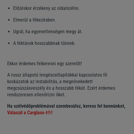
Előzéskor érzékeny az oldalszélre.
Elmerül a fékezésben.
Ugrál, ha egyenetlenségen megy át.
A féktávok hosszabbnak tűnnek.
Ekkor érdemes felkeresni egy szerelőt!
A rossz állapotú lengéscsillapítókkal kapcsolatos fő
kockázatok az instabilitás, a megnövekedett
megcsúszásveszély és a hosszabb fékút. Ezért érdemes
rendszeresen ellenőrizni őket.
Ha szélvédőproblémával szembesülsz, keress fel bennünket,
Válaszd a Carglass-t®!