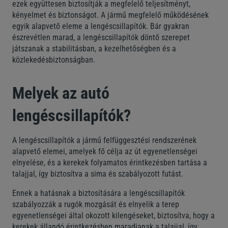
ezek együttesen biztosítják a megfelelő teljesítményt,
kényelmet és biztonságot. A jármű megfelelő működésének
egyik alapvető eleme a lengéscsillapítók. Bár gyakran
észrevétlen marad, a lengéscsillapítók döntő szerepet
játszanak a stabilitásban, a kezelhetőségben és a
közlekedésbiztonságban.
Melyek az autó
lengéscsillapítók?
A lengéscsillapítók a jármű felfüggesztési rendszerének
alapvető elemei, amelyek fő célja az út egyenetlenségei
elnyelése, és a kerekek folyamatos érintkezésben tartása a
talajjal, így biztosítva a sima és szabályozott futást.
Ennek a hatásnak a biztosítására a lengéscsillapítók
szabályozzák a rugók mozgását és elnyelik a terep
egyenetlenségei által okozott kilengéseket, biztosítva, hogy a
kerekek állandó érintkezésben maradjanak a talajjal, így