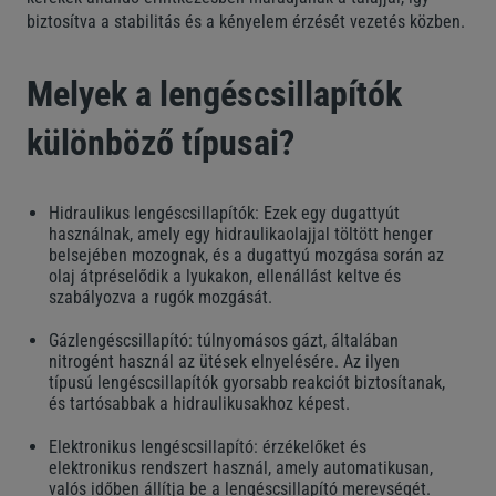
biztosítva a stabilitás és a kényelem érzését vezetés közben.
Melyek a lengéscsillapítók
különböző típusai?
Hidraulikus lengéscsillapítók: Ezek egy dugattyút
használnak, amely egy hidraulikaolajjal töltött henger
belsejében mozognak, és a dugattyú mozgása során az
olaj átpréselődik a lyukakon, ellenállást keltve és
szabályozva a rugók mozgását.
Gázlengéscsillapító: túlnyomásos gázt, általában
nitrogént használ az ütések elnyelésére. Az ilyen
típusú lengéscsillapítók gyorsabb reakciót biztosítanak,
és tartósabbak a hidraulikusakhoz képest.
Elektronikus lengéscsillapító: érzékelőket és
elektronikus rendszert használ, amely automatikusan,
valós időben állítja be a lengéscsillapító merevségét.