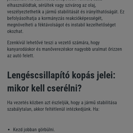
elhasználódtak, sérültek vagy szivárog az olaj,
veszélyeztethetik a jármű stabilitását és irányíthatóságát. Ez
befolyásolhatja a kormányzás reakcióképességét,
megnövelheti a féktávolságot és instabil kezelhetőséget
okozhat.
Ezenkívül lehetővé teszi a vezető számára, hogy
kanyarodáskor és manőverezéskor nagyobb uralmat őrizzen
az autó felett.
Lengéscsillapító kopás jelei:
mikor kell cserélni?
Ha vezetés közben azt észleljük, hogy a jármű stabilitása
szabálytalan, akkor feltétlenül intézkedjünk. Ha:
Kezd jobban görbülni.