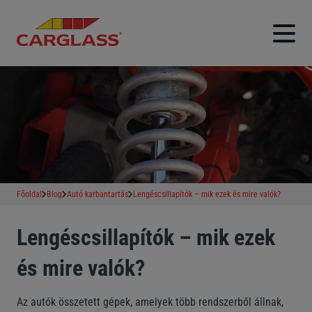
Főoldal
Blog
Autó karbantartás
Lengéscsillapítók – mik ezek és mire valók?
Lengéscsillapítók – mik ezek
és mire valók?
Az autók összetett gépek, amelyek több rendszerből állnak,