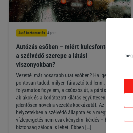
Autó karbantartás
4 perc
Autózás esőben – miért kulcsfontosságú
a szélvédő szerepe a látási
megk
viszonyokban?
Vezettél már hosszabb utat esőben? Ha igen, akkor
pontosan tudod, milyen fárasztó tud lenni. A
folyamatos figyelem, a csúszós út, a párásodó
ablakok és a korlátozott kilátás együttesen
jelentősen növeli a vezetés kockázatát. Az ilyen
helyzetekben a szélvédő állapota és a megfelelő
vízlepergetés nem csak kényelmi kérdés – hanem a
biztonság záloga is lehet. Ebben […]