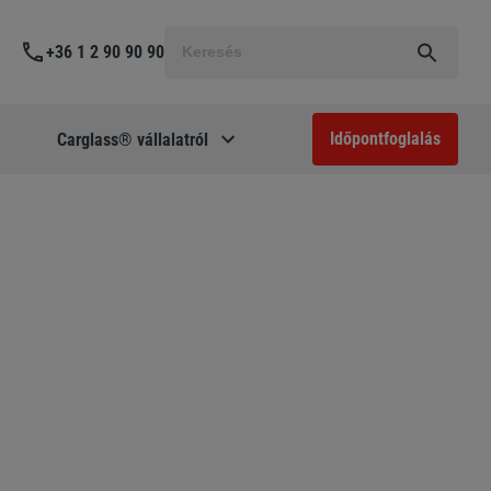
Keresés
+36 1 2 90 90 90
a
következőre:
Időpontfoglalás
Carglass® vállalatról