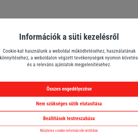
Információk a süti kezelésről
Cookie-kat használunk a weboldal működtetéséhez, használatának
önnyítéséhez, a weboldalon végzett tevékenységek nyomon követé
és a releváns ajánlatok megjelenítéséhez.
Összes engedélyezése
Nem szükséges sütik elutasítása
Beállítások testreszabása
Részletes cookie-információk letöltése