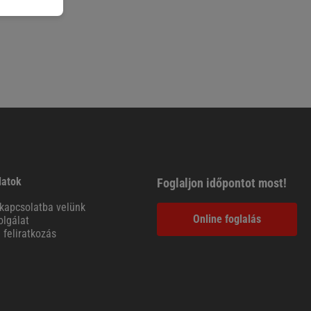
latok
Foglaljon időpontot most!
kapcsolatba velünk
Online foglalás
lgálat
l feliratkozás