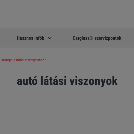
Hasznos infók
Carglass® szervizpontok
 szerepe a látási viszonyokban?
autó látási viszonyok