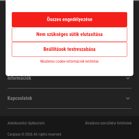
Összes engedélyezése
Nem szükséges sütik elutasítása
Beállítások testreszabása
Cégünk
Részletes cookie-információk letöltése
Információk
Kapcsolatok
Adatkezelési tájékoztató
Általános szerződési feltételek
Carglass © 2026 All rights reserved