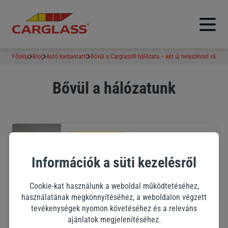
Főoldal
Blog
Autó karbantartás
Bővül a Carglass® hálózata – két új helyszínnel várunk
Bővül a hálózatunk
Autó karbantartás
3 perc
Bővül a Carglass® hálózata – két új
Információk a süti kezelésről
helyszínnel várunk!
Cookie-kat használunk a weboldal működtetéséhez,
használatának megkönnyítéséhez, a weboldalon végzett
tevékenységek nyomon követéséhez és a releváns
ajánlatok megjelenítéséhez.